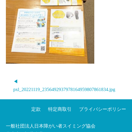
◀
pxl_20221119_2356492937978164959807861834.jpg
定款
特定商取引
プライバシーポリシー
一般社団法人日本障がい者スイミング協会