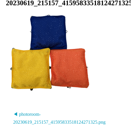
20230619_215157_4159583351812427132
◀ photoroom-
20230619_215157_41595833518124271325.png