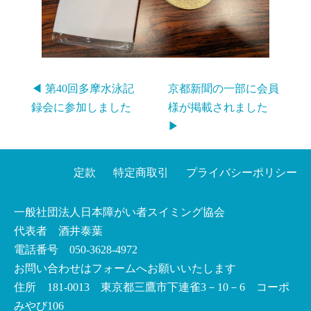
◀ 第40回多摩水泳記
京都新聞の一部に会員
録会に参加しました
様が掲載されました
▶
定款
特定商取引
プライバシーポリシー
一般社団法人日本障がい者スイミング協会
代表者 酒井泰葉
電話番号 050-3628-4972
お問い合わせはフォームへお願いいたします
住所 181-0013 東京都三鷹市下連雀3－10－6 コーポ
みやび106