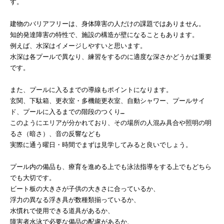
す。
建物のバリアフリーは、身体障害の人だけの課題ではありません。
知的発達障害の特性で、施設の構造が壁になることもあります。
例えば、水深はイメージしやすいと思います。
水深は各プールで異なり、練習をするのに適度な深さかどうかは重要
です。
また、プールに入るまでの導線もポイントになります。
玄関、下駄箱、更衣室・多機能更衣室、自動シャワー、プールサイ
ド、プールに入るまでの階段のつくり…
このようにエリアが分かれており、その場所の人混み具合や照明の明
るさ（暗さ）、音の反響なども
実際に通う曜日・時間でまずは見学してみると良いでしょう。
プール内の備品も、療育を進める上でも泳法指導をする上でもどちら
でも大切です。
ビート板の大きさが子供の大きさに合っているか、
浮力の異なる浮き具が数種類揃っているか、
水慣れで使用できる道具があるか、
障害者水泳で必要な備品の配慮があるか、