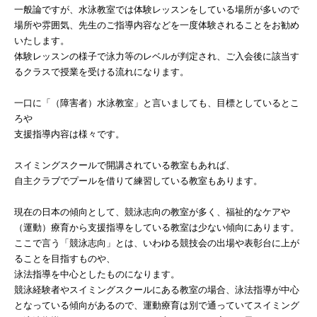
一般論ですが、水泳教室では体験レッスンをしている場所が多いので
場所や雰囲気、先生のご指導内容などを一度体験されることをお勧め
いたします。
体験レッスンの様子で泳力等のレベルが判定され、ご入会後に該当す
るクラスで授業を受ける流れになります。
一口に「（障害者）水泳教室」と言いましても、目標としているとこ
ろや
支援指導内容は様々です。
スイミングスクールで開講されている教室もあれば、
自主クラブでプールを借りて練習している教室もあります。
現在の日本の傾向として、競泳志向の教室が多く、福祉的なケアや
（運動）療育から支援指導をしている教室は少ない傾向にあります。
ここで言う「競泳志向」とは、いわゆる競技会の出場や表彰台に上が
ることを目指すものや、
泳法指導を中心としたものになります。
競泳経験者やスイミングスクールにある教室の場合、泳法指導が中心
となっている傾向があるので、運動療育は別で通っていてスイミング