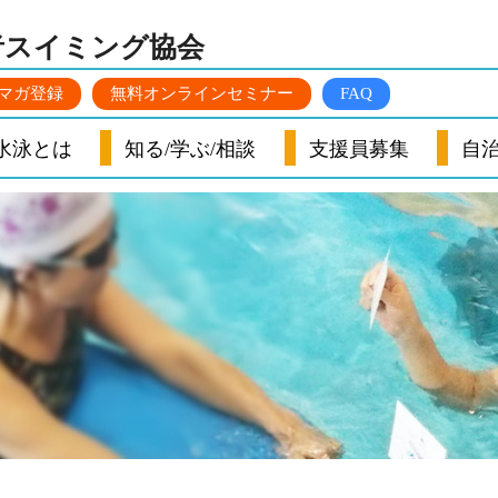
者スイミング
協会
マガ登録
無料オンラインセミナー
FAQ
水泳とは
知る/学ぶ/相談
支援員募集
自治