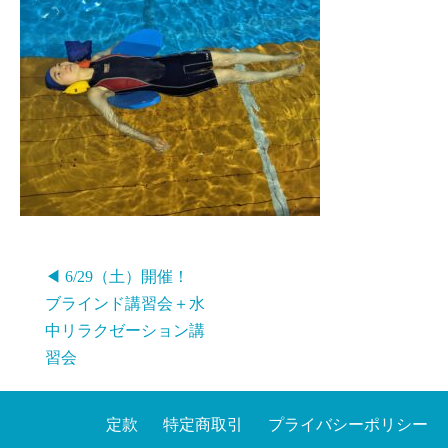
◀ 6/29（土）開催！
ブラインド講習会＋水
中リラクゼーション講
習会
定款
特定商取引
プライバシーポリシー