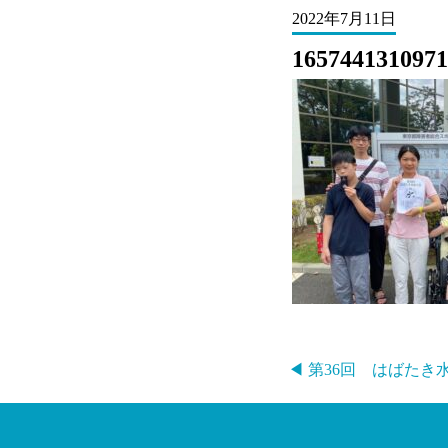
2022年7月11日
1657441310971
◀ 第36回 はばた