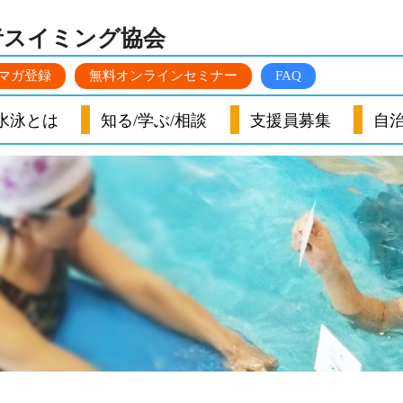
者スイミング
協会
マガ登録
無料オンラインセミナー
FAQ
水泳とは
知る/学ぶ/相談
支援員募集
自治